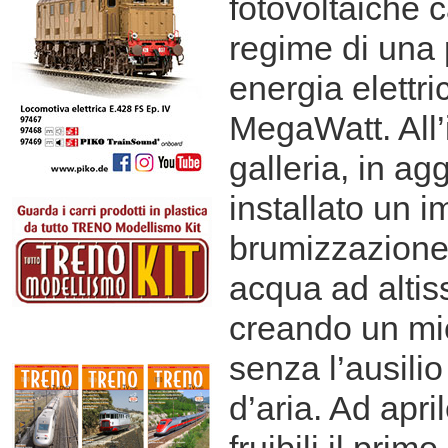
fotovoltaiche 
regime di una 
energia elettr
MegaWatt. All’
galleria, in ag
installato un i
brumizzazione
acqua ad alti
creando un mi
senza l’ausilio
d’aria. Ad apr