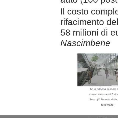
Il costo compl
rifacimento del
58 milioni di e
Nascimbene
Un rendering di come s
nuova stazione di Torin
Susa. (© Ferrovie dello 
tuttoTreno)