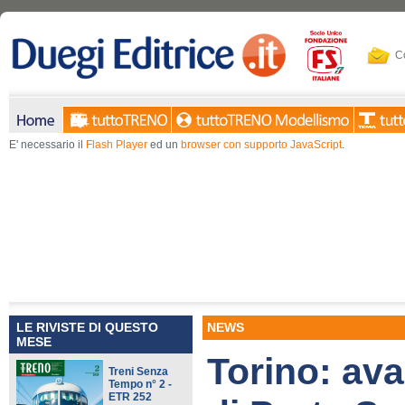
Co
E' necessario il
Flash Player
ed un
browser con supporto JavaScript
.
LE RIVISTE DI QUESTO
NEWS
MESE
Torino: ava
Treni Senza
Tempo n° 2 -
ETR 252