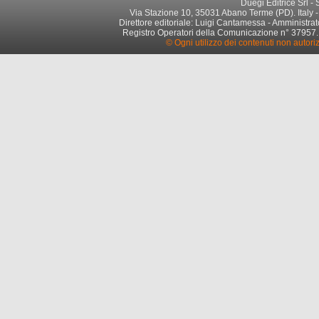
Duegi Editrice Srl -
Via Stazione 10, 35031 Abano Terme (PD). Italy -
Direttore editoriale: Luigi Cantamessa - Amministrato
Registro Operatori della Comunicazione n° 37957. Par
© Ogni utilizzo dei contenuti non autori