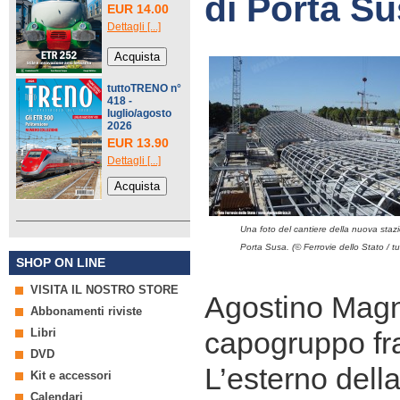
di Porta S
EUR 14.00
Dettagli [...]
tuttoTRENO n°
418 -
luglio/agosto
2026
EUR 13.90
Dettagli [...]
Una foto del cantiere della nuova stazi
Porta Susa. (© Ferrovie dello Stato / t
SHOP ON LINE
VISITA IL NOSTRO STORE
Agostino Magn
Abbonamenti riviste
Libri
capogruppo f
DVD
L’esterno della
Kit e accessori
Calendari