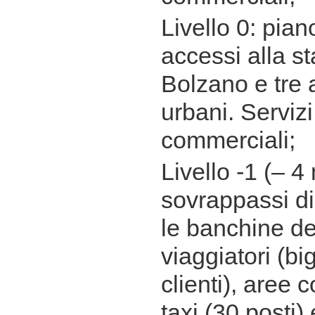
Livello 0: pian
accessi alla s
Bolzano e tre 
urbani. Servizi
commerciali;
Livello -1 (– 4 
sovrappassi d
le banchine dei
viaggiatori (bi
clienti), aree 
taxi (30 posti)