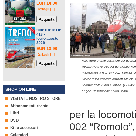
EUR 14.00
Dettagli [...]
tuttoTRENO n°
418 -
luglio/agosto
2026
EUR 13.90
Dettagli [...]
Folla delle grandi occasioni per guarda
locomotive 940 030 FS del Museo Ferr
Piemontese e la E 404 002 “Romolo” in
Frecciarossa esposte davanti alle ex 
Ferrovie dello Stato a Torino. (17/03/2
SHOP ON LINE
Angelo Nascimbene / tuttoTreno)
VISITA IL NOSTRO STORE
Abbonamenti riviste
per la locomot
Libri
DVD
002 “Romolo”, 
Kit e accessori
Calendari