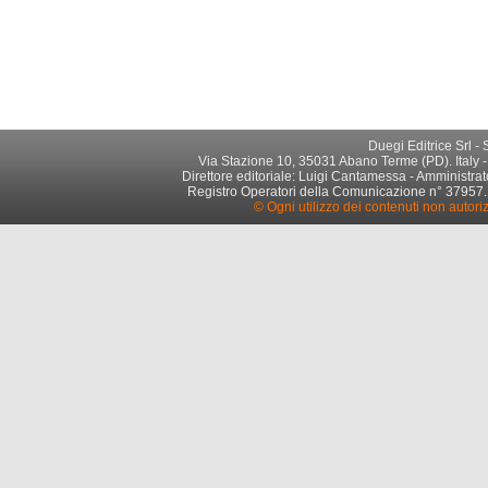
Duegi Editrice Srl -
Via Stazione 10, 35031 Abano Terme (PD). Italy -
Direttore editoriale: Luigi Cantamessa - Amministrato
Registro Operatori della Comunicazione n° 37957. Par
© Ogni utilizzo dei contenuti non autori