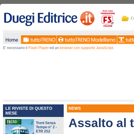
Co
E' necessario il
Flash Player
ed un
browser con supporto JavaScript
.
LE RIVISTE DI QUESTO
NEWS
MESE
Assalto al 
Treni Senza
Tempo n° 2 -
ETR 252