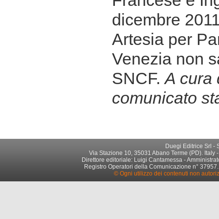
Francese e Ing
dicembre 2011,
Artesia per Pa
Venezia non sa
SNCF.
A cura 
comunicato s
Duegi Editrice Srl -
Via Stazione 10, 35031 Abano Terme (PD). Italy -
Direttore editoriale: Luigi Cantamessa - Amministrato
Registro Operatori della Comunicazione n° 37957. Par
© Ogni utilizzo dei contenuti non autori