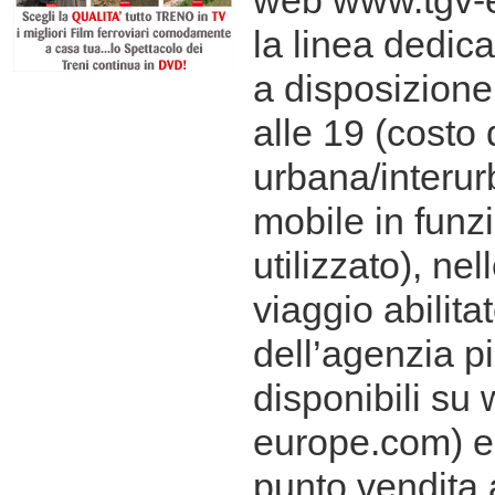
web www.tgv-e
la linea dedic
a disposizione t
alle 19 (costo
urbana/interur
mobile in funz
utilizzato), ne
viaggio abilitat
dell’agenzia p
disponibili su
europe.com) e,
punto vendita 