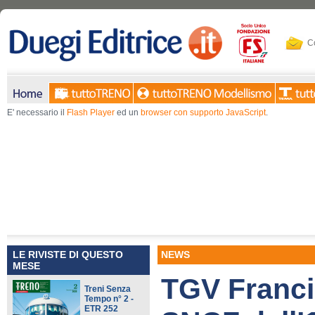
Co
E' necessario il
Flash Player
ed un
browser con supporto JavaScript
.
LE RIVISTE DI QUESTO
NEWS
MESE
TGV Francia
Treni Senza
Tempo n° 2 -
ETR 252