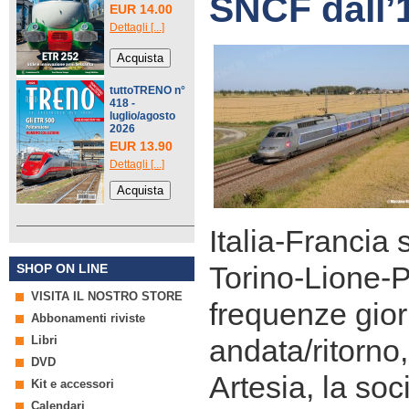
SNCF dall’
EUR 14.00
Dettagli [...]
tuttoTRENO n°
418 -
luglio/agosto
2026
EUR 13.90
Dettagli [...]
Italia-Francia 
Torino-Lione-P
SHOP ON LINE
VISITA IL NOSTRO STORE
frequenze gior
Abbonamenti riviste
Libri
andata/ritorno
DVD
Artesia, la so
Kit e accessori
Calendari