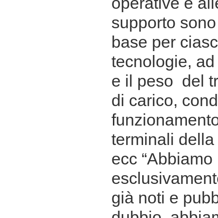
operative e all
supporto sono
base per ciasc
tecnologie, a
e il peso del t
di carico, cond
funzionamento e
terminali della
ecc “Abbiamo r
esclusivamente
già noti e pubb
dubbio, abbiam