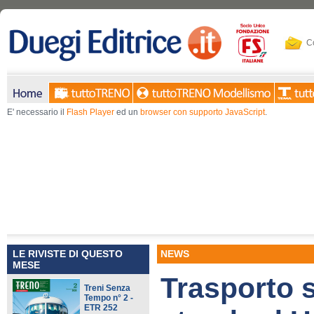
Co
E' necessario il
Flash Player
ed un
browser con supporto JavaScript
.
LE RIVISTE DI QUESTO
NEWS
MESE
Trasporto 
Treni Senza
Tempo n° 2 -
ETR 252