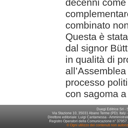
decenni come 
complementare
combinato no
Questa è stat
dal signor Bütt
in qualità di 
all’Assemblea 
processo politi
con sagoma a 
Duegi Editrice Srl -
Via Stazione 10, 35031 Abano Terme (PD). Italy -
Direttore editoriale: Luigi Cantamessa - Amministrato
Registro Operatori della Comunicazione n° 37957. Par
© Ogni utilizzo dei contenuti non autori