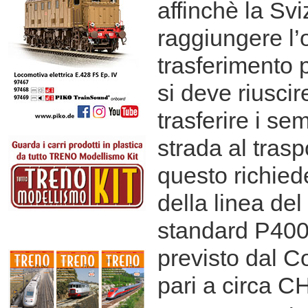
affinchè la Sv
raggiungere l’o
trasferimento p
si deve riuscir
trasferire i se
strada al tras
questo richied
della linea de
standard P400
previsto dal Co
pari a circa C