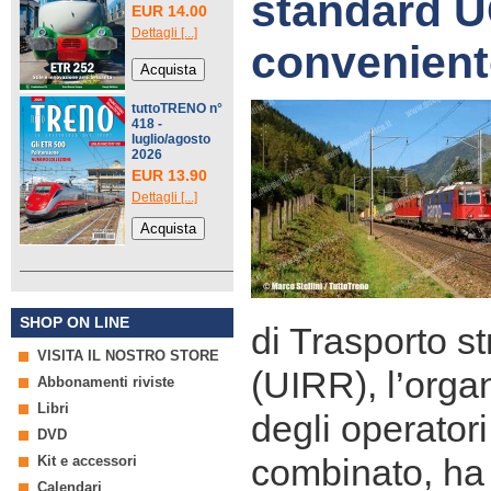
standard UC
EUR 14.00
Dettagli [...]
convenient
tuttoTRENO n°
418 -
luglio/agosto
2026
EUR 13.90
Dettagli [...]
SHOP ON LINE
di Trasporto st
VISITA IL NOSTRO STORE
(UIRR), l’org
Abbonamenti riviste
Libri
degli operatori
DVD
combinato, ha
Kit e accessori
Calendari