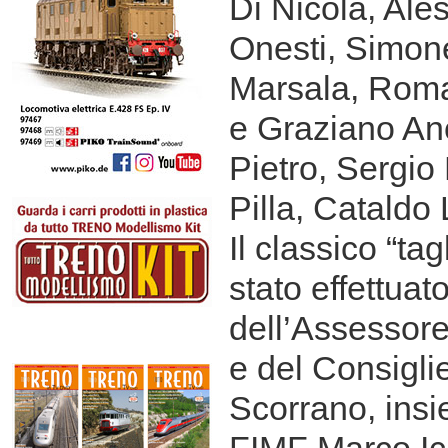
Di Nicola, Ales
Onesti, Simon
Marsala, Roma
e Graziano Anc
Pietro, Sergio
Pilla, Cataldo 
Il classico “tag
stato effettuat
dell’Assessor
e del Consigli
Scorrano, insi