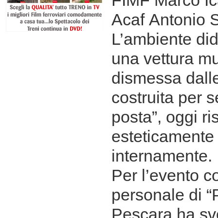
FIMF Marco Ica
Acaf Antonio 
L’ambiente dida
una vettura m
dismessa dalle
costruita per s
posta”, oggi r
esteticamente 
internamente.
Per l’evento c
personale di “P
Pescara ha svo