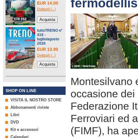
fermodell
EUR 14.00
Dettagli [...]
tuttoTRENO n°
418 -
luglio/agosto
2026
EUR 13.90
Dettagli [...]
Montesilvano e
occasione dei 
SHOP ON LINE
VISITA IL NOSTRO STORE
Federazione It
Abbonamenti riviste
Libri
Ferroviari ed a
DVD
(FIMF), ha aper
Kit e accessori
Calendari