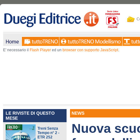
Co
E' necessario il
Flash Player
ed un
browser con supporto JavaScript
.
LE RIVISTE DI QUESTO
NEWS
MESE
Nuova scuo
Treni Senza
Tempo n° 2 -
ETR 252